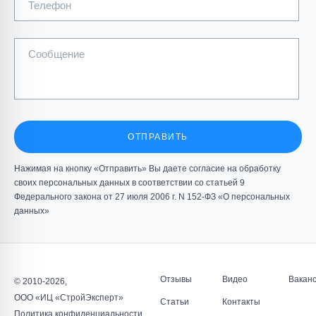
Телефон
Сообщение
Цех ванн и моек инв.№108424 ОАО «ВИЗ»
Обследование технического состояние строительных
конструкций;...
ОТПРАВИТЬ
Нажимая на кнопку «Отправить» Вы даете согласие на обработку
ПОДРОБНЕЕ
своих персональных данных в соответствии со статьей 9
Федерального закона от 27 июля 2006 г. N 152-ФЗ «О персональных
данных»
Отзывы
Видео
Вакан
© 2010-2026,
Здание приемного корпуса перегрузки ДОФ-2 (Здание
ООО «ИЦ «СтройЭксперт»
Статьи
Контакты
корпуса погрузочных бункеров) ОАО
Политика конфиденциальности