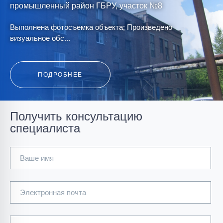
промышленный район ГБРУ, участок №8
Выполнена фотосъемка объекта; Произведено
визуальное обс...
ПОДРОБНЕЕ
Получить консультацию
специалиста
Корпус крупного и среднего дробления ДОФ-1 ОАО
"ПРУ"
Ваше имя
Обследование технического состояние строительных
конструкций;...
Электронная почта
ПОДРОБНЕЕ